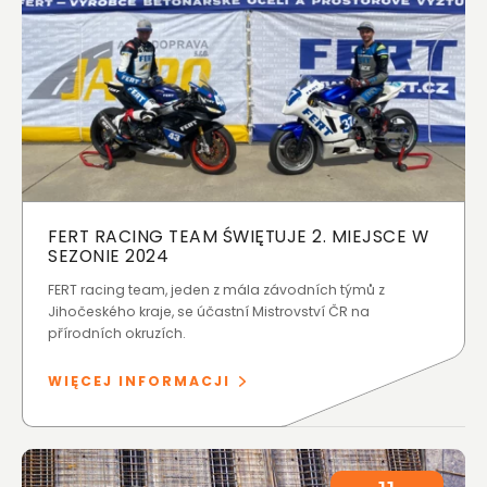
FERT RACING TEAM ŚWIĘTUJE 2. MIEJSCE W
SEZONIE 2024
FERT racing team, jeden z mála závodních týmů z
Jihočeského kraje, se účastní Mistrovství ČR na
přírodních okruzích.
WIĘCEJ INFORMACJI