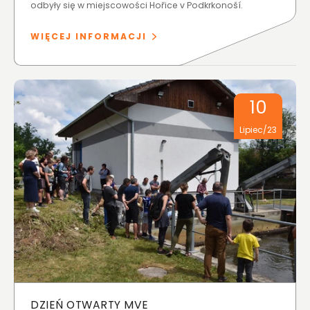
odbyły się w miejscowości Hořice v Podkrkonoší.
WIĘCEJ INFORMACJI
10
Lipiec/23
DZIEŃ OTWARTY MVE