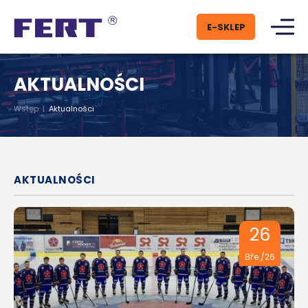
E-SKLEP
AKTUALNOŚCI
Wstęp
|
Aktualności
AKTUALNOŚCI
26
Bře./26