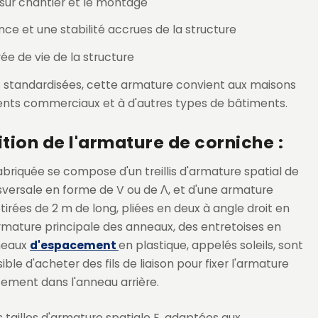
 sur chantier et le montage
nce et une stabilité accrues de la structure
ée de vie de la structure
 standardisées, cette armature convient aux maisons
ments commerciaux et à d'autres types de bâtiments.
ion de l'armature de corniche :
briquée se compose d'un treillis d'armature spatial de
sversale en forme de V ou de Λ, et d'une armature
tirées de 2 m de long, pliées en deux à angle droit en
'armature principale des anneaux, des entretoises en
neaux
d'espacement
en plastique, appelés soleils, sont
sible d'acheter des fils de liaison pour fixer l'armature
ment dans l'anneau arrière.
 tailles d'armature spatiale E, adaptées aux