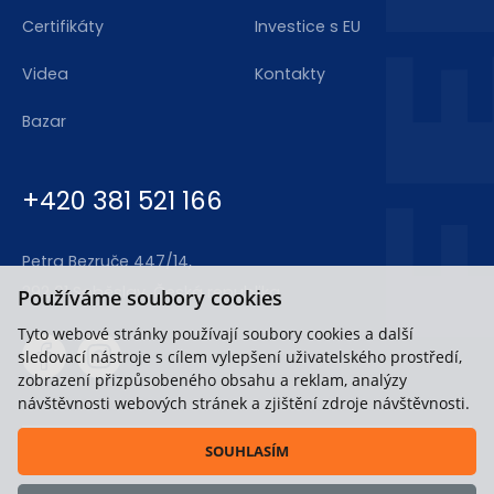
Certifikáty
Investice s EU
Videa
Kontakty
Bazar
+420 381 521 166
Petra Bezruče 447/14,
392 01 Soběslav, Česká republika
Používáme soubory cookies
Tyto webové stránky používají soubory cookies a další
sledovací nástroje s cílem vylepšení uživatelského prostředí,
zobrazení přizpůsobeného obsahu a reklam, analýzy
návštěvnosti webových stránek a zjištění zdroje návštěvnosti.
SOUHLASÍM
Copyright © 2020-2026, FERT a.s.,
Všechna práva vyhrazena.