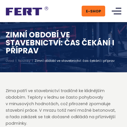
E-SHOP
ZIMNÍ OBDOBÍ VE
STAVEBNICTVÍ: ČAS ČEKÁNÍ I
PŘÍPRAV
Úvod
|
Novinky
|
Zimní období ve stavebnictví: čas čekání i příprav
Zima patří ve stavebnictví tradičně ke klidnějším
obdobím. Teploty v lednu se často pohybovaly
v minusových hodnotách, což přirozeně zpomaluje
stavební práce. V mrazu totiž není možné betonovat,
a řada zakázek se tak dočasně odkládá na příznivější
podmínky.