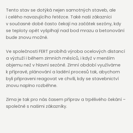
Tento stav se dotýká nejen samotných staveb, ale
i celého navazujícího řetězce. Také naši zákazníci
v současné době často čekají na začátek sezóny, kdy
se teploty opět vyšplhají nad bod mrazu a betonování
bude znovu možné.
Ve společnosti FERT probíhá výroba ocelových distancí
a výztuží i během zimních měsíců, i když v menším
objemu než v hlavní sezóně. Zimní období využíváme
k přípravě, plánování a ladění procesů tak, abychom
byli připraveni reagovat ve chvíli, kdy se stavebnictví
znovu naplno rozběhne.
Zima je tak pro nás časem příprav a trpělivého čekání –
společně s našimi zákazníky.