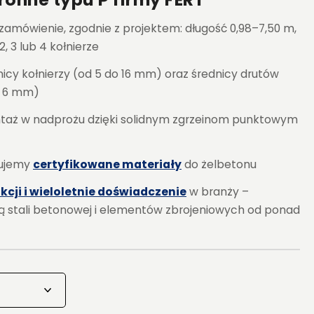
zamówienie, zgodnie z projektem: długość 0,98–7,50 m,
, 3 lub 4 kołnierze
icy kołnierzy (od 5 do 16 mm) oraz średnicy drutów
o 6 mm)
ntaż w nadprożu dzięki solidnym zgrzeinom punktowym
tujemy
certyfikowane materiały
do ​​żelbetonu
kcji i wieloletnie doświadczenie
w branży –
ą stali betonowej i elementów zbrojeniowych od ponad