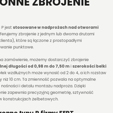
ONNE ZBROJENIE
 P jest
stosowane w nadprożach nad otworami
Oferujemy zbrojenie z jednym lub dwoma drutami
ienta), które są łączone z prostopadłymi
ewanie punktowe.
i na zamówienie, możemy dostarczyć zbrojenie
nej długości od 0,98 m do 7,50 m
i
szerokości belki
półek wzdłużnych może wynosić od 2 do 4, a ich rozstaw
y niż 10 cm. Ta zmienność pozwala na optymalne
ośności i detalu montażu nadproża. Dzięki
enie zapewnia precyzyjną geometrię, sztywność
w konstrukcjach żelbetowych.
ronne typu P firmy FERT