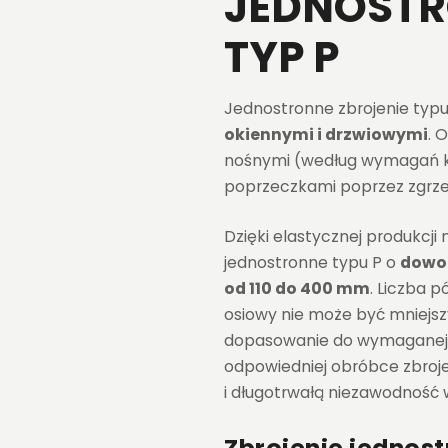
JEDNOSTR
TYP P
Jednostronne zbrojenie typu
okiennymi i drzwiowymi
. 
nośnymi (według wymagań kl
poprzeczkami poprzez zgrz
Dzięki elastycznej produkcj
jednostronne typu P o
dowol
od 110 do 400 mm
. Liczba 
osiowy nie może być mniejsz
dopasowanie do wymaganej n
odpowiedniej obróbce zbroj
i długotrwałą niezawodność 
Zbrojenie jednost