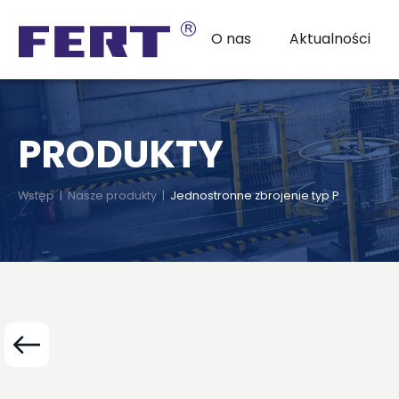
O nas
Aktualności
PRODUKTY
Wstęp
|
Nasze produkty
|
Jednostronne zbrojenie typ P