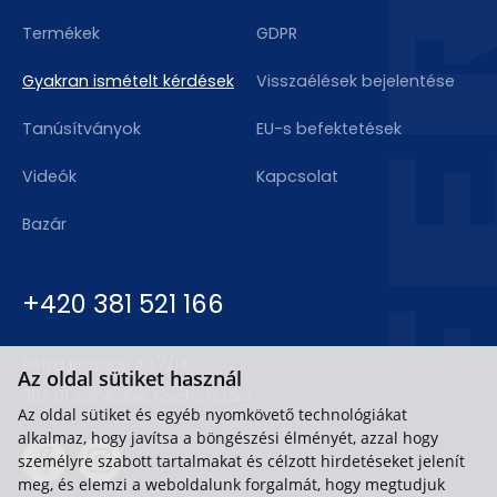
Termékek
GDPR
Gyakran ismételt kérdések
Visszaélések bejelentése
Tanúsítványok
EU-s befektetések
Videók
Kapcsolat
Bazár
+420 381 521 166
Petra Bezruče 447/14,
Az oldal sütiket használ
392 01 Soběslav, Csehország
Az oldal sütiket és egyéb nyomkövető technológiákat
alkalmaz, hogy javítsa a böngészési élményét, azzal hogy
személyre szabott tartalmakat és célzott hirdetéseket jelenít
meg, és elemzi a weboldalunk forgalmát, hogy megtudjuk