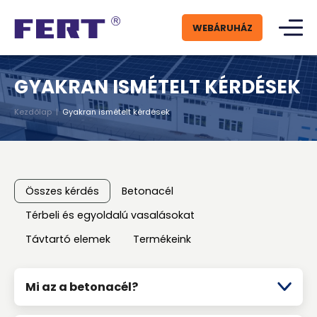
WEBÁRUHÁZ
GYAKRAN ISMÉTELT KÉRDÉSEK
Kezdőlap
|
Gyakran ismételt kérdések
Összes kérdés
Betonacél
Térbeli és egyoldalú vasalásokat
Távtartó elemek
Termékeink
Mi az a betonacél?